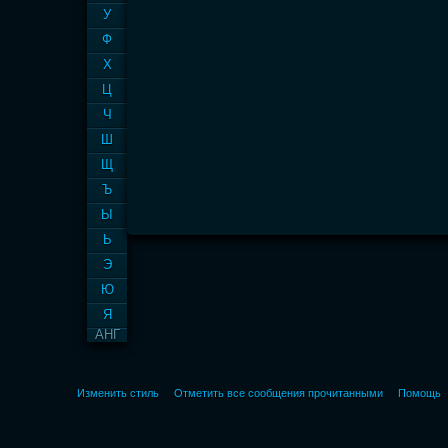
У
Ф
Х
Ц
Ч
Ш
Щ
Ъ
Ы
Ь
Э
Ю
Я
АНГ
Изменить стиль
Отметить все сообщения прочитанными
Помощь