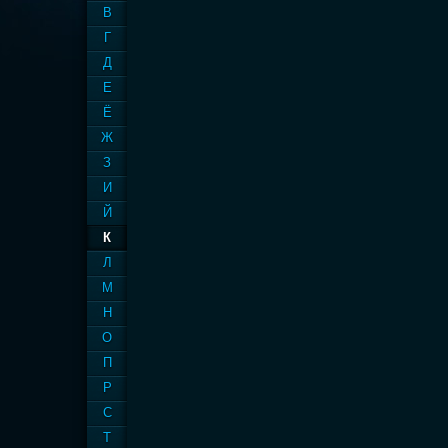
В
Г
Д
Е
Ё
Ж
З
И
Й
К
Л
М
Н
О
П
Р
С
Т