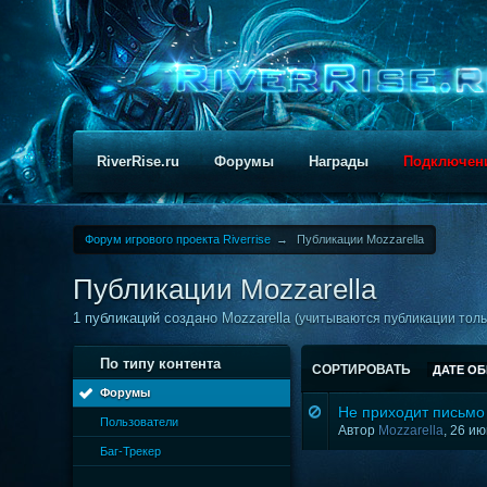
RiverRise.ru
Форумы
Награды
Подключен
Форум игрового проекта Riverrise
→
Публикации Mozzarella
Публикации Mozzarella
1 публикаций создано Mozzarella
(учитываются публикации тольк
По типу контента
СОРТИРОВАТЬ
ДАТЕ О
Форумы
Не приходит письмо
Пользователи
Автор
Mozzarella
, 26 и
Баг-Трекер