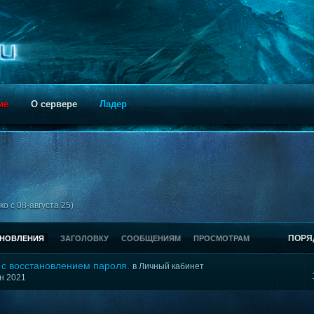
ие
О сервере
Ладер
о с 08-августа 25)
ПОРЯ
БНОВЛЕНИЯ
ЗАГОЛОВКУ
СООБЩЕНИЯМ
ПРОСМОТРАМ
 с восстановлением пароля.
в
Личный кабинет
юн 2021