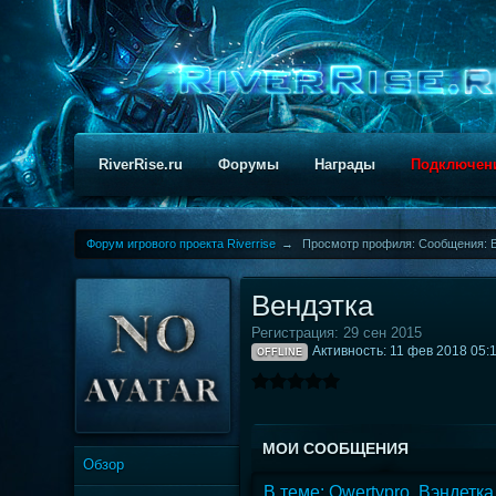
RiverRise.ru
Форумы
Награды
Подключен
Форум игрового проекта Riverrise
→
Просмотр профиля: Сообщения: 
Вендэтка
Регистрация: 29 сен 2015
Активность: 11 фев 2018 05:
OFFLINE
МОИ СООБЩЕНИЯ
Обзор
В теме: Qwertypro, Вэндетка 