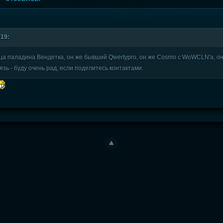
:19:
ьца паладина Вендетка, он же бывший Qwertypro, он же Cosmo с WoWCLN'a, о
вязь - буду очень рад, если поделитесь контактами.