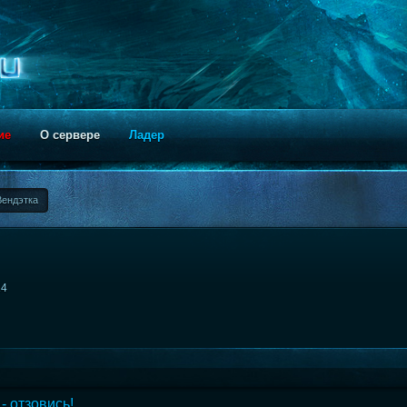
ие
О сервере
Ладер
Вендэтка
14
- отзовись!