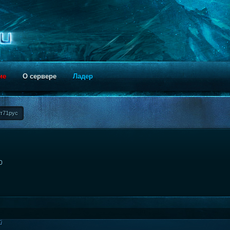
ие
О сервере
Ладер
ат71рус
0
й