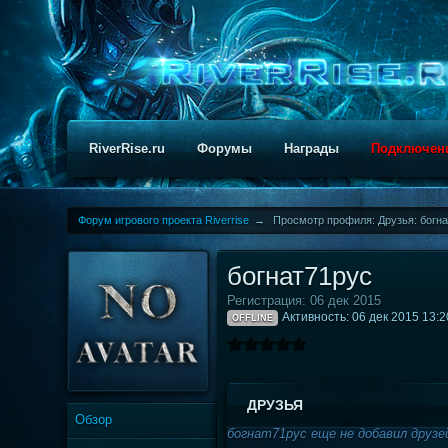
RiverRise.ru
Форумы
Награды
Подключен
Форум игрового проекта Riverrise
→
Просмотр профиля: Друзья: богн
богнат71рус
Регистрация: 06 дек 2015
Активность: 06 дек 2015 13:2
OFFLINE
ДРУЗЬЯ
Обзор
богнат71рус еще не добавил друзе