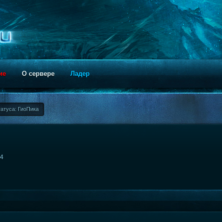
ие
О сервере
Ладер
атуса: ГиоПика
54