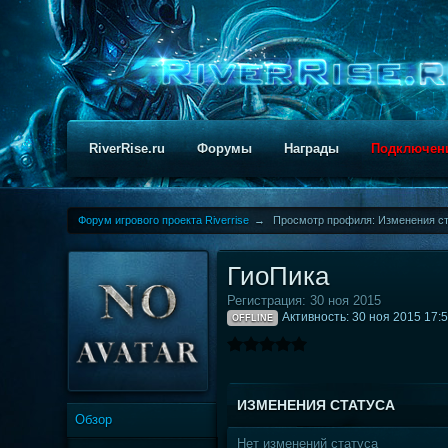
RiverRise.ru
Форумы
Награды
Подключен
Форум игрового проекта Riverrise
→
Просмотр профиля: Изменения ст
ГиоПика
Регистрация: 30 ноя 2015
Активность: 30 ноя 2015 17:
OFFLINE
ИЗМЕНЕНИЯ СТАТУСА
Обзор
Нет изменений статуса