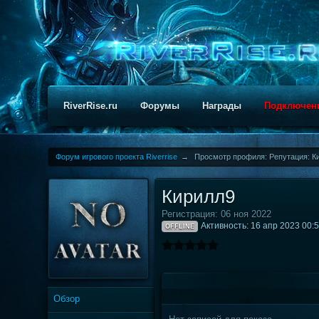
RiverRise.ru
Форумы
Награды
Подключен
Форум игрового проекта Riverrise
→
Просмотр профиля: Репутация: К
Кирилл9
Регистрация: 06 ноя 2022
Активность: 16 апр 2023 00:
OFFLINE
Обзор