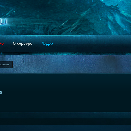
ие
О сервере
Ладер
ирилл9
55