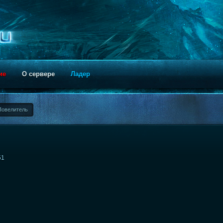
ие
О сервере
Ладер
Повелитель
51