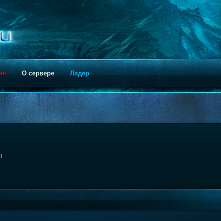
ие
О сервере
Ладер
3