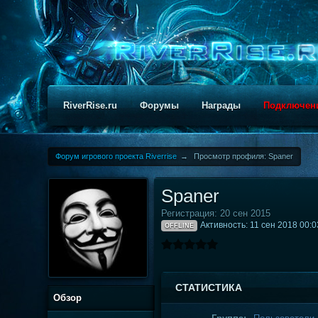
RiverRise.ru
Форумы
Награды
Подключен
Форум игрового проекта Riverrise
→
Просмотр профиля: Spaner
Spaner
Регистрация: 20 сен 2015
Активность: 11 сен 2018 00:0
OFFLINE
СТАТИСТИКА
Обзор