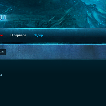
ие
О сервере
Ладер
ТеЛ
13