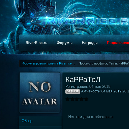
RiverRise.ru
Форумы
Награды
Подключен
Форум игрового проекта Riverrise
→
Просмотр профиля: Темы: КаРРа
КаРРаТеЛ
Регистрация: 04 мая 2019
Активность: 04 мая 2019 20:
OFFLINE
Нет тем для отображения
Обзор