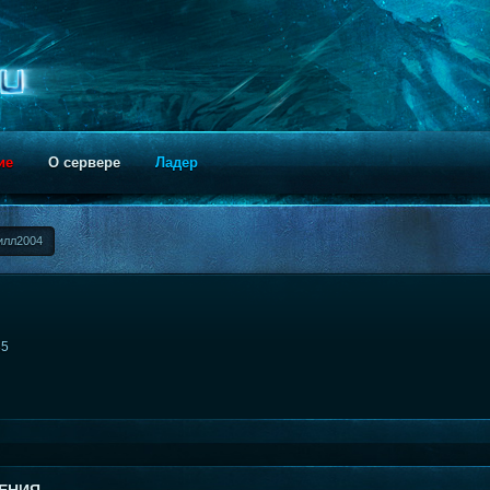
ие
О сервере
Ладер
илл2004
35