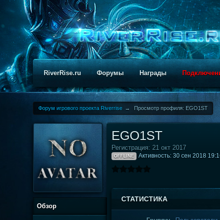
RiverRise.ru
Форумы
Награды
Подключен
Форум игрового проекта Riverrise
→
Просмотр профиля: EGО1ST
EGО1ST
Регистрация: 21 окт 2017
Активность: 30 сен 2018 19:
OFFLINE
СТАТИСТИКА
Обзор