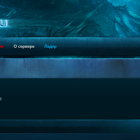
ие
О сервере
Ладер
16