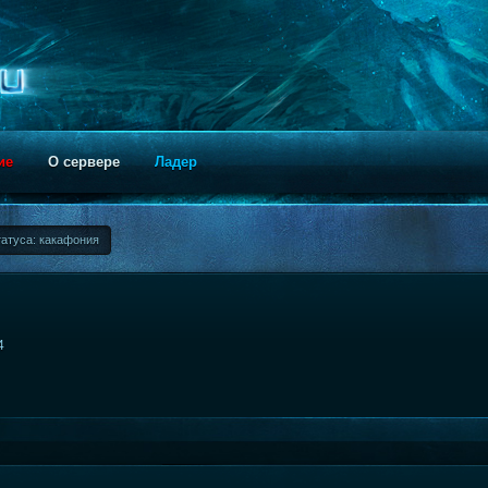
ие
О сервере
Ладер
атуса: какафония
4