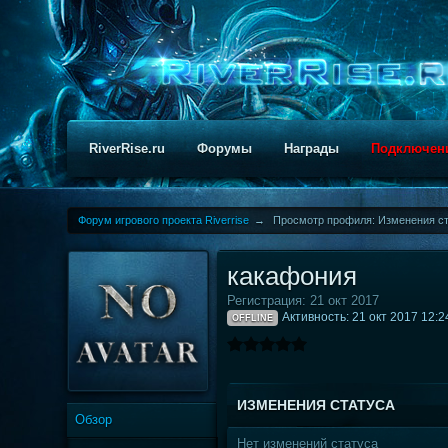
RiverRise.ru
Форумы
Награды
Подключен
Форум игрового проекта Riverrise
→
Просмотр профиля: Изменения ст
какафония
Регистрация: 21 окт 2017
Активность: 21 окт 2017 12:2
OFFLINE
ИЗМЕНЕНИЯ СТАТУСА
Обзор
Нет изменений статуса