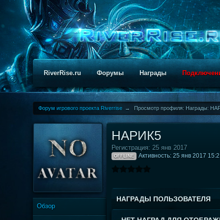
RiverRise.ru
Форумы
Награды
Подключен
Форум игрового проекта Riverrise
→
Просмотр профиля: Награды: НА
НАРИК5
Регистрация: 25 янв 2017
Активность: 25 янв 2017 15:
OFFLINE
НАГРАДЫ ПОЛЬЗОВАТЕЛЯ
Обзор