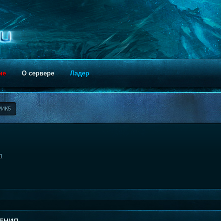
ие
О сервере
Ладер
РИК5
21