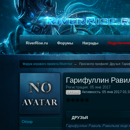
RiverRise.ru
Форумы
Награды
Подключен
Форум игрового проекта Riverrise
→
Просмотр профиля: Друзья: Гари
Гарифуллин Рави
Регистрация: 05 янв 2017
Активность: 05 янв 2017 01:
OFFLINE
ДРУЗЬЯ
Обзор
Гарифуллин Равиль Равильев еще н