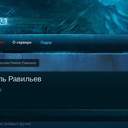
ие
О сервере
Ладер
фуллин Равиль Равильев
ль Равильев
37
е добавил друзей