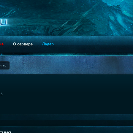
ие
О сервере
Ладер
итко
25