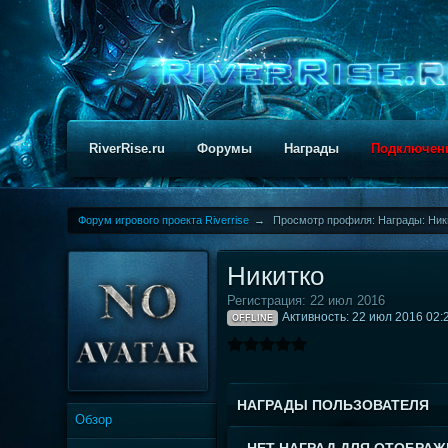
RiverRise.ru
Форумы
Награды
Подключен
Форум игрового проекта Riverrise
→
Просмотр профиля: Награды: Ник
Никитко
Регистрация: 22 июл 2016
Активность: 22 июл 2016 02:
OFFLINE
НАГРАДЫ ПОЛЬЗОВАТЕЛЯ
Обзор