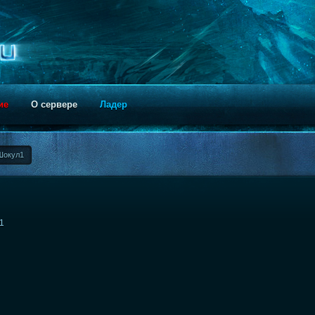
ие
О сервере
Ладер
Шокул1
21