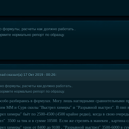
 формулы, расчеты как должно работать..
рмите нормально репорт по образцу.
ad сказал(а) 17 Окт 2019 - 00:26:
но формулы, расчеты как должно работать..
формите нормально репорт по образцу.
особо разбираюсь в формулах. Могу лишь наглядными сравнительными п
им ММ и Сурв скилы "Выстрел химеры" и "Разрывной выстрел". В пвп в
рел химеры" бьёт по 2500-4500 (4500 крайне редко), когда в свою очеред
ел" 3500 за тик и в сумме 10500. Если же стрелять в манекен , картина 
рел химеры" урон от 8400 до 9100 , "Разрывной выстрел" 3500-6000 в су