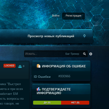
Войти
Регистрация
Просмотр новых публикаций
Баг-Трекер
LOCKED
ИНФОРМАЦИЯ ОБ ОШИБКЕ
0
#000966
ID Ошибки
ника "Выстрел
мета и при всех
ПОДТВЕРЖДАЕТЕ
ИНФОРМАЦИЮ
 работает БМ
 есть вопросы по
ДА (0)
НЕТ (0)
ко говоря, не