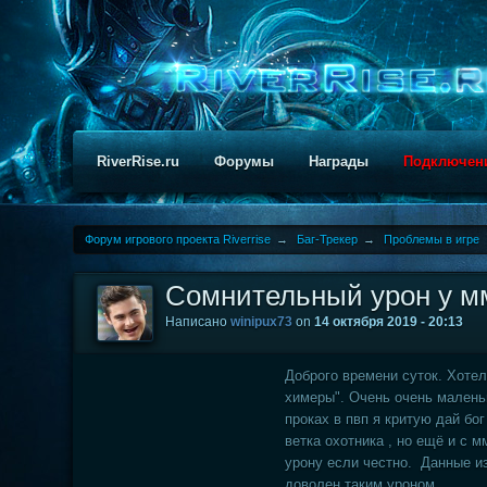
RiverRise.ru
Форумы
Награды
Подключен
Форум игрового проекта Riverrise
→
Баг-Трекер
→
Проблемы в игре
Сомнительный урон у м
Написано
winipux73
on
14 октября 2019 - 20:13
Доброго времени суток. Хоте
химеры". Очень очень маленьк
проках в пвп я критую дай бо
ветка охотника , но ещё и с м
урону если честно. Данные из
доволен таким уроном.