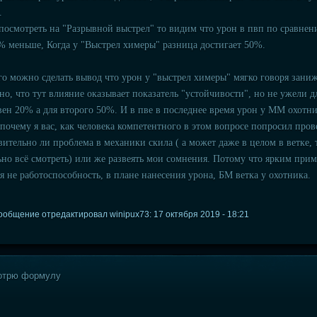
.
посмотреть на "Разрывной выстрел" то видим что урон в пвп по сравне
% меньше, Когда у "Выстрел химеры" разница достигает 50%.
го можно сделать вывод что урон у "выстрел химеры" мягко говоря зани
но, что тут влияние оказывает показатель "устойчивости", но не ужели д
вен 20% а для второго 50%. И в пве в последнее время урон у ММ охотн
 почему я вас, как человека компетентного в этом вопросе попросил прове
вительно ли проблема в механики скила ( а может даже в целом в ветке,
ьно всё смотреть) или же развеять мои сомнения. Потому что ярким прим
я не работоспособность, в плане нанесения урона, БМ ветка у охотника.
ообщение отредактировал winipux73: 17 октября 2019 - 18:21
отрю формулу