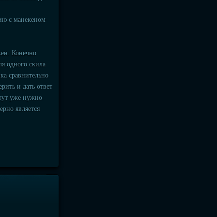
нию с манекеном
жен. Конечно
ля одного скила
ика сравнительно
рить и дать ответ
 тут уже нужно
ерно является