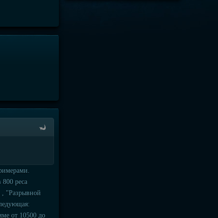
римерами.
 800 реса
ь , "Разрывной
следующая:
мме от 10500 до