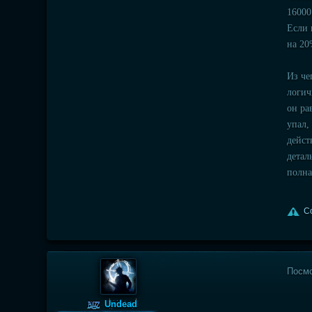
16000
Если 
на 20
Из че
логич
он ра
упал,
дейст
детал
полна
С
Посм
Undead