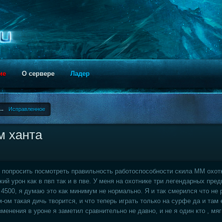
ие
О сервере
Ладер
→
Исправленное
м ханта
л попросить посмотреть правильность работоспособности скила ММ охот
ий урон как в пвп так и в пве. У меня на охотнике три легендарных пред
г 4500, я думаю это как минимум не нормально. Я и так смерился что не
м-ом такая дичь творится, и что теперь играть только на сурфе да и там
менения в уроне я заметил сравнительно не давно, и не я один кто , мяг