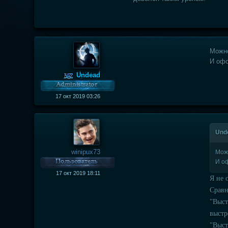
Можно
И офо
Undead
17 окт 2019 03:26
Unde
winipux73
Мож
И о
17 окт 2019 18:11
Я не 
Сравн
"Выст
выстр
"Выст