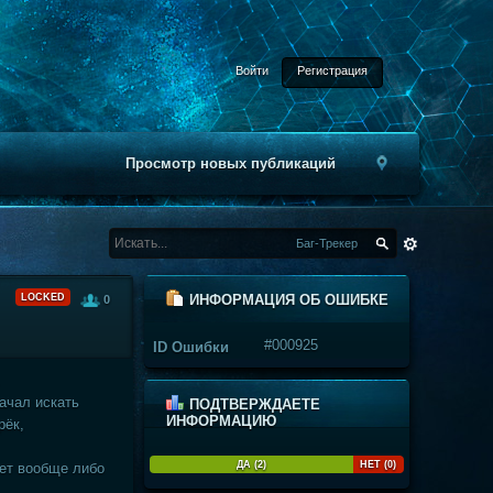
Войти
Регистрация
Просмотр новых публикаций
Баг-Трекер
LOCKED
ИНФОРМАЦИЯ ОБ ОШИБКЕ
0
#000925
ID Ошибки
.
ачал искать
ПОДТВЕРЖДАЕТЕ
ИНФОРМАЦИЮ
рёк,
ДА (2)
НЕТ (0)
нет вообще либо