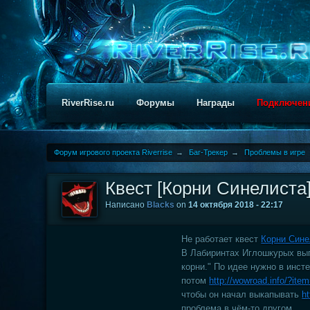
RiverRise.ru
Форумы
Награды
Подключен
Форум игрового проекта Riverrise
→
Баг-Трекер
→
Проблемы в игре
Квест [Корни Синелиста
Написано
Blacks
on
14 октября 2018 - 22:17
Не работает квест
Корни Сине
В Лабиринтах Иглошкурых вып
корни." По идее нужно в инст
потом
http://wowroad.info/?ite
чтобы он начал выкапывать
h
проблема в чём-то другом.