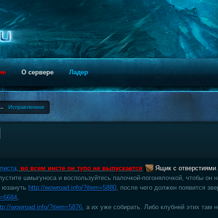
ие
О сервере
Ладер
→
Исправленное
]
листа
,
во всем инсте он тупо не выпускается
Ящик с отверстиями
устите шмыгуноса и воспользуйтесь палочкой-погонялочкой, чтобы он н
е юзануть
http://wowroad.info/?item=5880
, после чего должен появится зве
m=6684
,
ttp://wowroad.info/?item=5876
, а их уже собирать. Либо клубней этих там 