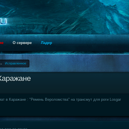
ие
О сервере
Ладер
→
Исправленное
Каражане
ат в Каражане : "Ремень Вероломства" на трансмут для роги Losgar