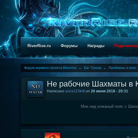
RiverRise.ru
Форумы
Награды
Подключен
Форум игрового проекта Riverrise
→
Баг-Трекер
→
Проблемы в игре
Не рабочие Шахматы в 
Написано
yura123kill
on
26 июня 2018 - 20:31
Мне нид кожаный пояс с Шахм