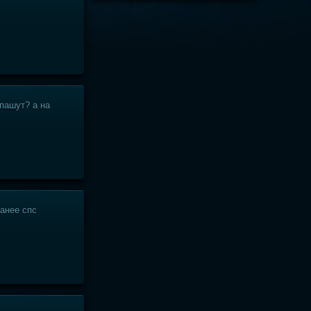
пашут? а на
ранее спс