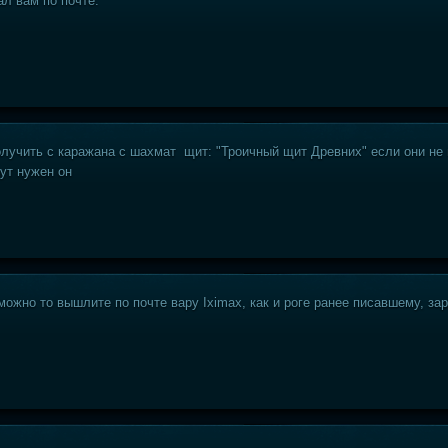
л вам по почте.
олучить с каражана с шахмат щит: "Троичный щит Древних" если они не 
ут нужен он
можно то вышлите по почте вару Iximax, как и роге ранее писавшему, за