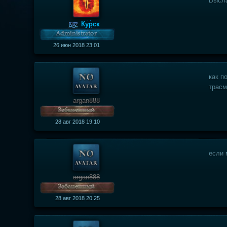
Высла
Курск
26 июн 2018 23:01
как п
трасм
argan888
28 авг 2018 19:10
если 
argan888
28 авг 2018 20:25