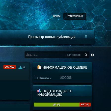
Войти
Регистрация
Просмотр новых публикаций
Баг-Трекер
LOCKED
ИНФОРМАЦИЯ ОБ ОШИБКЕ
0
#000905
ID Ошибки
ПОДТВЕРЖДАЕТЕ
ИНФОРМАЦИЮ
ДА (2)
НЕТ (0)