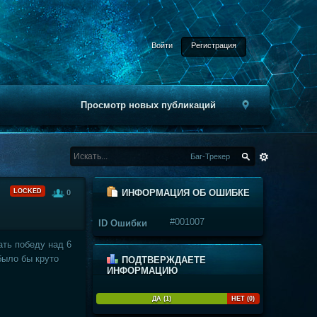
Войти
Регистрация
Просмотр новых публикаций
Баг-Трекер
LOCKED
ИНФОРМАЦИЯ ОБ ОШИБКЕ
0
#001007
ID Ошибки
ать победу над 6
было бы круто
ПОДТВЕРЖДАЕТЕ
ИНФОРМАЦИЮ
ДА (1)
НЕТ (0)