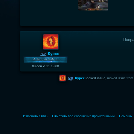
Попр
Курск
09 сен 2021 19:00
Курск
locked issue
,
moved issue fro
Изменить стиль
Отметить все сообщения прочитанными
Помощь