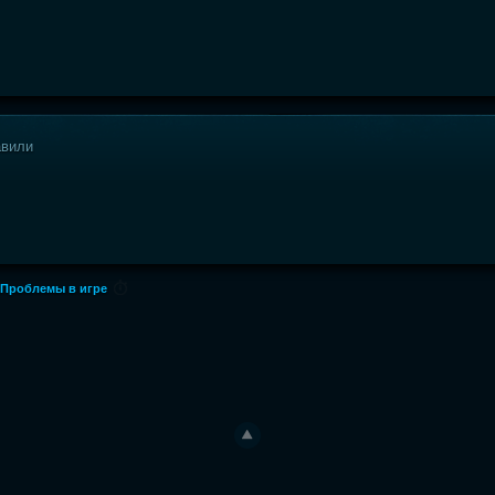
авили
m
Проблемы в игре