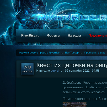
RiverRise.ru
Форумы
Награды
Подключен
Форум игрового проекта Riverrise
→
Баг-Трекер
→
Проблемы в игре
Квест из цепочки на ре
Написано
egordn
on
09 сентября 2021 - 04:58
Добрый день. Квест называетс
противниками. Но убить их пр
если можно что то исправить
Прикрепленные изобра