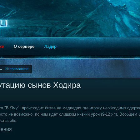
ие
О сервере
Ладер
→
Исправленное
путацию сынов Ходира
я "В Яму", происходит битва на медведях где игроку необходимо одерж
осто не возможно, по ним идёт слишком низкий урон (9-12 хп). Вообщем 
. Спасибо.
жения