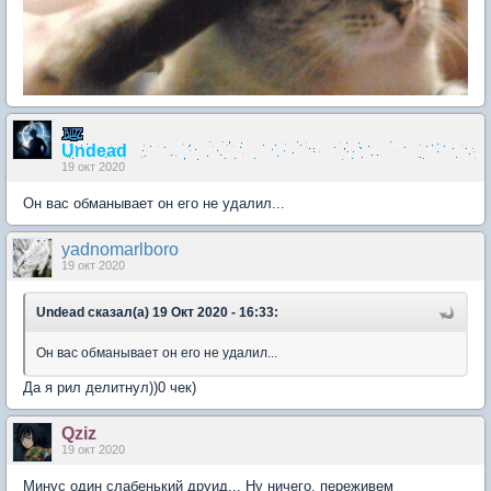
Undead
19 окт 2020
Он вас обманывает он его не удалил...
yadnomarlboro
19 окт 2020
Undead сказал(а) 19 Окт 2020 - 16:33:
Он вас обманывает он его не удалил...
Да я рил делитнул))0 чек)
Qziz
19 окт 2020
Минус один слабенький друид... Ну ничего, переживем