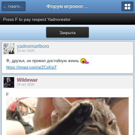
Форум игрового проекта Riverrise
← ОффТопик
Press F to pay respect Yadnorestor
Закрыта
yadnomarlboro
19 окт 2020
Ф, друзья, он прожил достойную жизнь
https://imgur.com/a/ZCsKipT
Wildewar
19 окт 2020
F