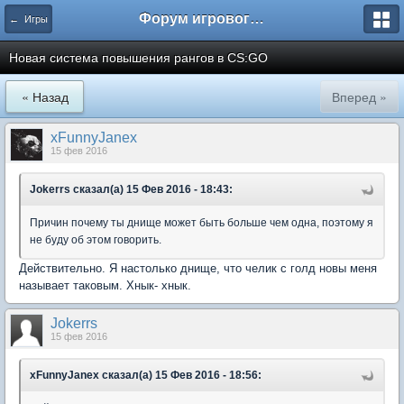
Форум игрового проекта Riverrise
← Игры
Новая система повышения рангов в CS:GO
« Назад
Вперед »
xFunnyJanex
15 фев 2016
Jokerrs сказал(а) 15 Фев 2016 - 18:43:
Причин почему ты днище может быть больше чем одна, поэтому я
не буду об этом говорить.
Действительно. Я настолько днище, что челик с голд новы меня
называет таковым. Хнык- хнык.
Jokerrs
15 фев 2016
xFunnyJanex сказал(а) 15 Фев 2016 - 18:56: