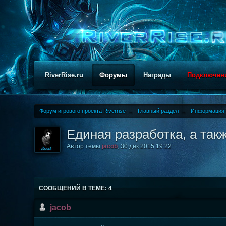
RiverRise.ru
Форумы
Награды
Подключен
Форум игрового проекта Riverrise
→
Главный раздел
→
Информация 
Единая разработка, а так
Автор темы
jacob
,
30 дек 2015 19:22
СООБЩЕНИЙ В ТЕМЕ: 4
jacob