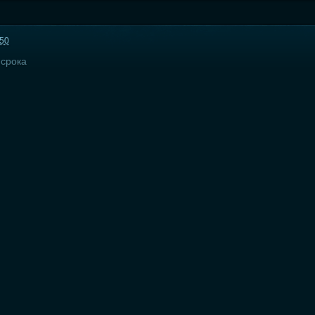
:50
 срока