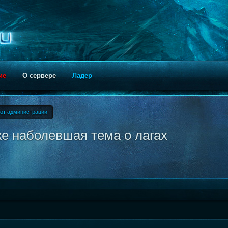
ие
О сервере
Ладер
от администрации
же наболевшая тема о лагах