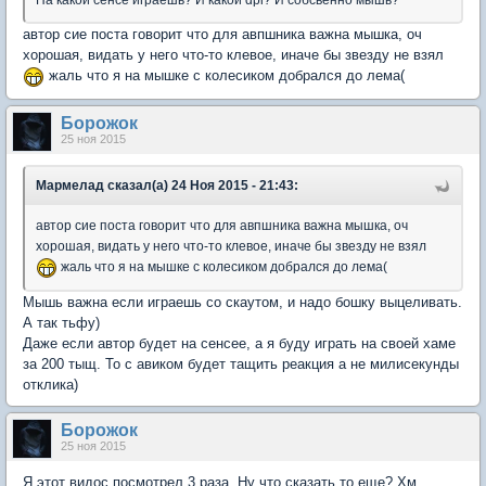
На какой сенсе играешь? И какой dpi? И собсвенно мышь?
автор сие поста говорит что для авпшника важна мышка, оч
хорошая, видать у него что-то клевое, иначе бы звезду не взял
жаль что я на мышке с колесиком добрался до лема(
Борожок
25 ноя 2015
Мармелад сказал(а) 24 Ноя 2015 - 21:43:
автор сие поста говорит что для авпшника важна мышка, оч
хорошая, видать у него что-то клевое, иначе бы звезду не взял
жаль что я на мышке с колесиком добрался до лема(
Мышь важна если играешь со скаутом, и надо бошку выцеливать.
А так тьфу)
Даже если автор будет на сенсее, а я буду играть на своей хаме
за 200 тыщ. То с авиком будет тащить реакция а не милисекунды
отклика)
Борожок
25 ноя 2015
Я этот видос посмотрел 3 раза. Ну что сказать то еще? Хм...