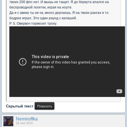
твоих 200 фпс нет. И мышь не тащит. Я до беркута апался на
беспроводной логитек, играя на ноуте.
Да и с авика ты не ок, много дергаешь. Я на твоих рангах и то
бодрее играл. Это один раунд с калашей.
P. S. Овервоч тормозит троху.
Скрытый текст
Nеmiroffkа
25 ноя 2015