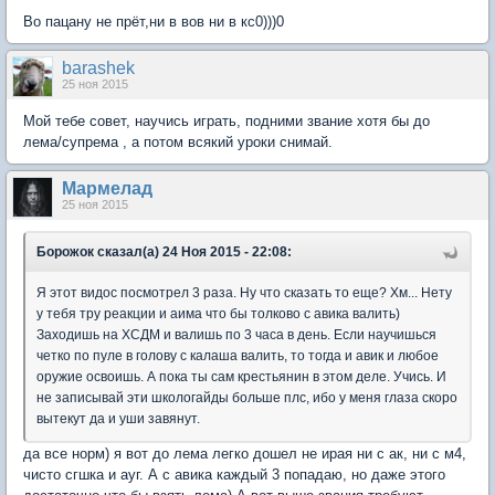
Во пацану не прёт,ни в вов ни в кс0)))0
barashek
25 ноя 2015
Мой тебе совет, научись играть, подними звание хотя бы до
лема/супрема , а потом всякий уроки снимай.
Мармелад
25 ноя 2015
Борожок сказал(а) 24 Ноя 2015 - 22:08:
Я этот видос посмотрел 3 раза. Ну что сказать то еще? Хм... Нету
у тебя тру реакции и аима что бы толково с авика валить)
Заходишь на ХСДМ и валишь по 3 часа в день. Если научишься
четко по пуле в голову с калаша валить, то тогда и авик и любое
оружие освоишь. А пока ты сам крестьянин в этом деле. Учись. И
не записывай эти школогайды больше плс, ибо у меня глаза скоро
вытекут да и уши завянут.
да все норм) я вот до лема легко дошел не ирая ни с ак, ни с м4,
чисто сгшка и ауг. А с авика каждый 3 попадаю, но даже этого