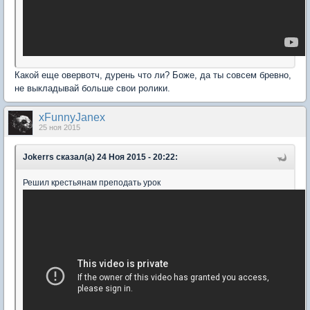
Какой еще овервотч, дурень что ли? Боже, да ты совсем бревно,
не выкладывай больше свои ролики.
xFunnyJanex
25 ноя 2015
Jokerrs сказал(а) 24 Ноя 2015 - 20:22:
Решил крестьянам преподать урок