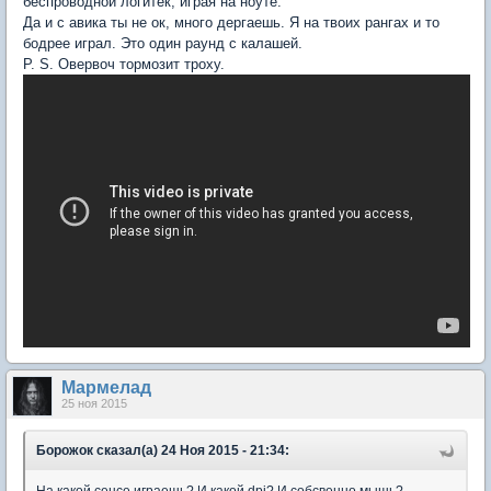
беспроводной логитек, играя на ноуте.
Да и с авика ты не ок, много дергаешь. Я на твоих рангах и то
бодрее играл. Это один раунд с калашей.
P. S. Овервоч тормозит троху.
Мармелад
25 ноя 2015
Борожок сказал(а) 24 Ноя 2015 - 21:34: