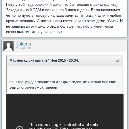
Нету у тебя тру реакции и аима что бы толково с авика валить)
Заходишь на ХСДМ и валишь по 3 часа в день. Если научишься
четко по пуле в голову с калаша валить, то тогда и авик и любое
оружие освоишь. А пока ты сам крестьянин в этом деле. Учись. И
не записывай эти школогайды больше плс, ибо у меня глаза
скоро вытекут да и уши завянут.
Jokerrs
25 ноя 2015
Мармелад сказал(а) 24 Ноя 2015 - 20:34:
понятно, увидел звание его и закрыл видео, не хватало мне еще
учится стрелять у сильверов