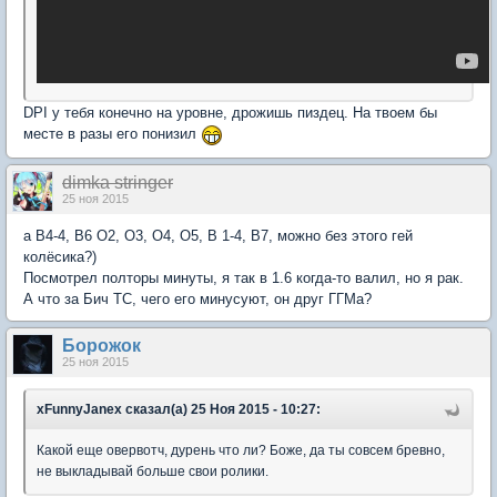
DPI у тебя конечно на уровне, дрожишь пиздец. На твоем бы
месте в разы его понизил
dimka stringer
25 ноя 2015
а B4-4, B6 O2, O3, O4, O5, B 1-4, B7, можно без этого гей
колёсика?)
Посмотрел полторы минуты, я так в 1.6 когда-то валил, но я рак.
А что за Бич ТС, чего его минусуют, он друг ГГМа?
Борожок
25 ноя 2015
xFunnyJanex сказал(а) 25 Ноя 2015 - 10:27:
Какой еще овервотч, дурень что ли? Боже, да ты совсем бревно,
не выкладывай больше свои ролики.