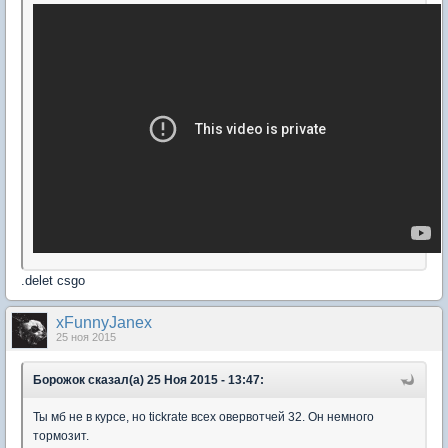
.delet csgo
xFunnyJanex
25 ноя 2015
Борожок сказал(а) 25 Ноя 2015 - 13:47:
Ты мб не в курсе, но tickrate всех овервотчей 32. Он немного
тормозит.