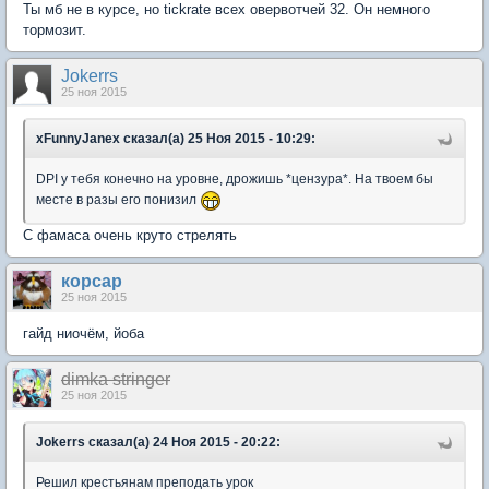
Ты мб не в курсе, но tickrate всех овервотчей 32. Он немного
тормозит.
Jokerrs
25 ноя 2015
xFunnyJanex сказал(а) 25 Ноя 2015 - 10:29:
DPI у тебя конечно на уровне, дрожишь *цензура*. На твоем бы
месте в разы его понизил
С фамаса очень круто стрелять
корсар
25 ноя 2015
гайд ниочём, йоба
dimka stringer
25 ноя 2015
Jokerrs сказал(а) 24 Ноя 2015 - 20:22:
Решил крестьянам преподать урок