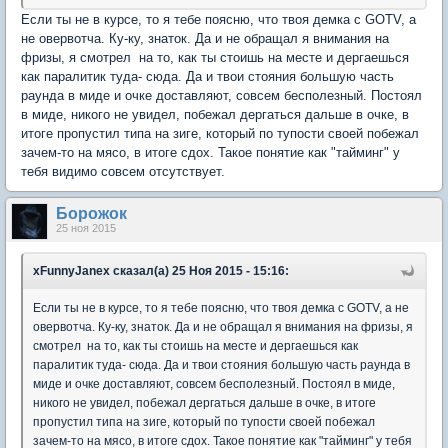
Если ты не в курсе, то я тебе поясню, что твоя демка с GOTV, а
не овервотча. Ку-ку, знаток. Да и не обращал я внимания на
фризы, я смотрел на то, как ты стоишь на месте и дергаешься
как паралитик туда- сюда. Да и твои стояния большую часть
раунда в миде и очке доставляют, совсем бесполезный. Постоял
в миде, никого не увидел, побежал дергаться дальше в очке, в
итоге пропустил типа на зиге, который по тупости своей побежал
зачем-то на мясо, в итоге сдох. Такое понятие как "тайминг" у
тебя видимо совсем отсутствует.
Борожок
25 ноя 2015
xFunnyJanex сказал(а) 25 Ноя 2015 - 15:16:
Если ты не в курсе, то я тебе поясню, что твоя демка с GOTV, а не
овервотча. Ку-ку, знаток. Да и не обращал я внимания на фризы, я
смотрел на то, как ты стоишь на месте и дергаешься как
паралитик туда- сюда. Да и твои стояния большую часть раунда в
миде и очке доставляют, совсем бесполезный. Постоял в миде,
никого не увидел, побежал дергаться дальше в очке, в итоге
пропустил типа на зиге, который по тупости своей побежал
зачем-то на мясо, в итоге сдох. Такое понятие как "тайминг" у тебя