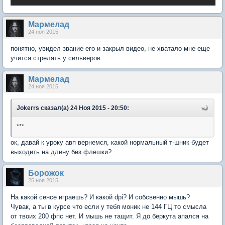
Мармелад
24 ноя 2015
понятно, увидел звание его и закрыл видео, не хватало мне еще
учится стрелять у сильверов
Мармелад
24 ноя 2015
Jokerrs сказал(а) 24 Ноя 2015 - 20:50:
***
ок, давай к уроку авп вернемся, какой нормальный т-шник будет
выходить на длину без флешки?
Борожок
25 ноя 2015
На какой сенсе играешь? И какой dpi? И собсвенно мышь?
Чувак, а ты в курсе что если у тебя моник не 144 ГЦ то смысла
от твоих 200 фпс нет. И мышь не тащит. Я до беркута апался на