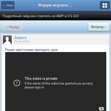
Форум игрового проекта Riverrise
← Игры
Подробный гайд как стрелять из AWP в CS GO
« Назад
Вперед »
Jokerrs
24 ноя 2015
Решил крестьянам преподать урок