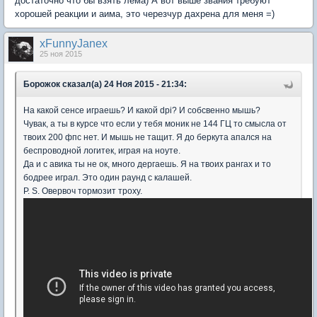
достаточно что бы взять лема) А вот выше звания требуют
хорошей реакции и аима, это черезчур дахрена для меня =)
xFunnyJanex
25 ноя 2015
Борожок сказал(а) 24 Ноя 2015 - 21:34:
На какой сенсе играешь? И какой dpi? И собсвенно мышь?
Чувак, а ты в курсе что если у тебя моник не 144 ГЦ то смысла от
твоих 200 фпс нет. И мышь не тащит. Я до беркута апался на
беспроводной логитек, играя на ноуте.
Да и с авика ты не ок, много дергаешь. Я на твоих рангах и то
бодрее играл. Это один раунд с калашей.
P. S. Овервоч тормозит троху.