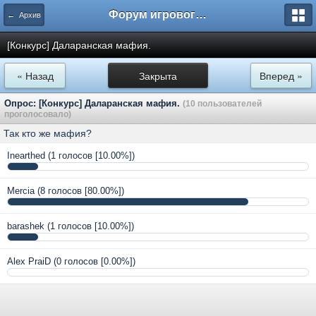
Форум игрового проекта Riverrise
← Архив
[Конкурс] Даларанская мафия.
« Назад
Закрыта
Вперед »
Опрос: [Конкурс] Даларанская мафия.
(10 пользователей
проголосовало)
Так кто же мафия?
Inearthed
(1 голосов [10.00%])
Mercia
(8 голосов [80.00%])
barashek
(1 голосов [10.00%])
Alex PraiD
(0 голосов [0.00%])