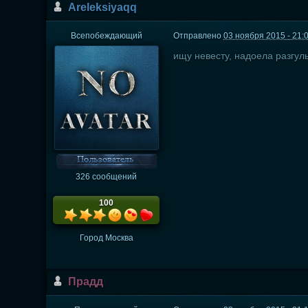
Areleksiyaqq
Всепобеждающий
Отправлено
03 ноября 2015 - 21:
ищу невесту, надоела разгул
326 сообщений
100
Город
Москва
Прадд