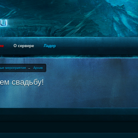
ие
О сервере
Ладер
ные мероприятия
→
Архив
ем свадьбу!