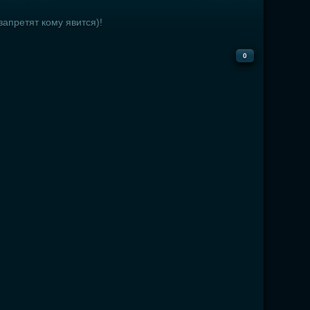
апретят кому явится)!
0