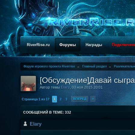
RiverRise.ru
Форумы
Награды
Подключен
Форум игрового проекта Riverrise
→
Главный раздел
→
Разлекатель
[Обсуждение]Давай сыгра
Автор темы
Elary
,
03 ноя 2015 20:01
ВПЕРЕД
»
Страница 1 из 17
1
2
3
СООБЩЕНИЙ В ТЕМЕ: 332
Elary