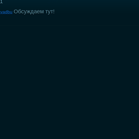
01
Обсуждаем тут!
-svadbu