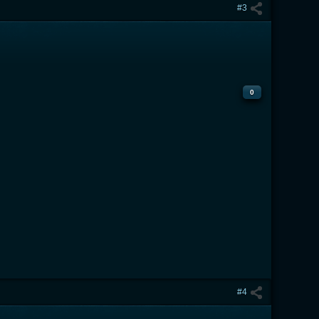
#3
0
#4