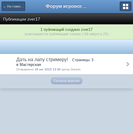
Форум игрового проекта Riverrise
← На главную
Публикации zver17
1 публикаций создано zver17
(учитываются публикации только с 06-августа 25)
Дать на лапу стримеру!
Страницы: 3
в Мастерская
Отправлено
16 окт 2015 13:36
автор Greedc
Полная версия