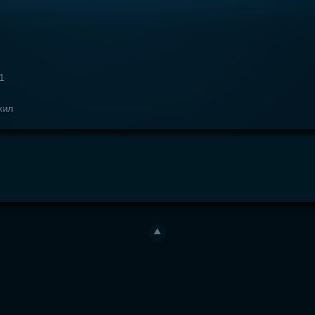
1
хил