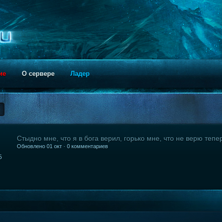
ие
О сервере
Ладер
Стыдно мне, что я в бога верил, горько мне, что не верю тепе
Обновлено 01 окт · 0 комментариев
5