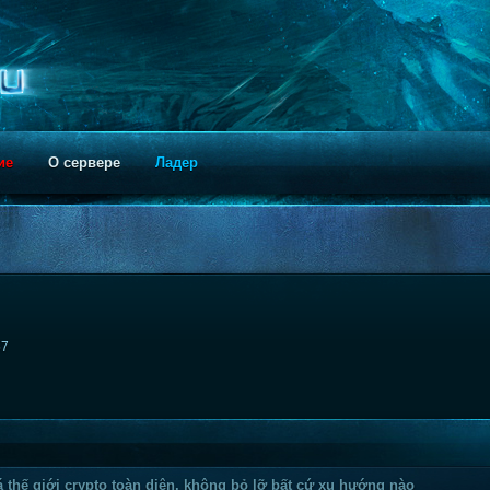
ие
О сервере
Ладер
57
thế giới crypto toàn diện, không bỏ lỡ bất cứ xu hướng nào