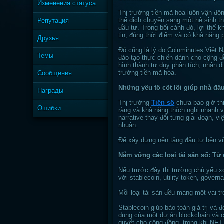
Изменения статуса
Thị trường tiền mã hóa luôn vận độn
thể dịch chuyển sang một hệ sinh t
Репутация
đầu tư. Trong bối cảnh đó, lợi thế
tin, đúng thời điểm và có khả năng
Друзья
Đó cũng là lý do Coinminutes Việt N
Темы
đào tạo thực chiến dành cho cộng đ
hình thành tư duy phân tích, nhận 
trường tiền mã hóa.
Сообщения
Những yếu tố cốt lõi giúp nhà đầu
Награды
Thị trường
Tiền số
chưa bao giờ thi
Ошибки
ràng và khả năng thích nghi nhanh vớ
narrative thay đổi từng giai đoạn, 
nhuận.
Để xây dựng nền tảng đầu tư bền vữ
Nắm vững các loại tài sản số: Từ 
Nếu trước đây thị trường chủ yếu x
với stablecoin, utility token, gove
Mỗi loại tài sản đều mang một vai t
Stablecoin giúp bảo toàn giá trị và đ
dụng của một dự án blockchain và c
quyết cho cộng đồng, trong khi NFT