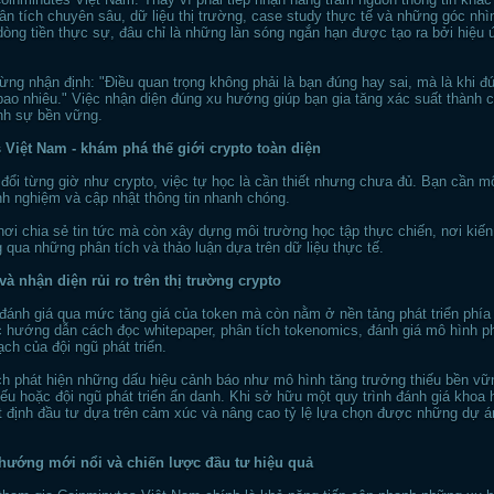
hân tích chuyên sâu, dữ liệu thị trường, case study thực tế và những góc nhì
òng tiền thực sự, đâu chỉ là những làn sóng ngắn hạn được tạo ra bởi hiệu 
ừng nhận định: "Điều quan trọng không phải là bạn đúng hay sai, mà là khi 
bao nhiêu." Việc nhận diện đúng xu hướng giúp bạn gia tăng xác suất thành 
định sự bền vững.
Việt Nam - khám phá thế giới crypto toàn diện
 đổi từng giờ như crypto, việc tự học là cần thiết nhưng chưa đủ. Bạn cần 
nh nghiệm và cập nhật thông tin nhanh chóng.
nơi chia sẻ tin tức mà còn xây dựng môi trường học tập thực chiến, nơi kiế
qua những phân tích và thảo luận dựa trên dữ liệu thực tế.
và nhận diện rủi ro trên thị trường crypto
ánh giá qua mức tăng giá của token mà còn nằm ở nền tảng phát triển phía 
 hướng dẫn cách đọc whitepaper, phân tích tokenomics, đánh giá mô hình p
ạch của đội ngũ phát triển.
h phát hiện những dấu hiệu cảnh báo như mô hình tăng trưởng thiếu bền vữ
yếu hoặc đội ngũ phát triển ẩn danh. Khi sở hữu một quy trình đánh giá khoa 
 định đầu tư dựa trên cảm xúc và nâng cao tỷ lệ lựa chọn được những dự á
hướng mới nổi và chiến lược đầu tư hiệu quả