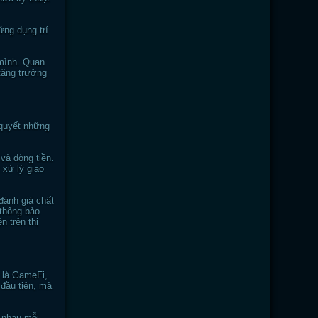
ứng dụng trí
 mình. Quan
 tăng trưởng
 quyết những
và dòng tiền.
 xử lý giao
đánh giá chất
 thống bảo
n trên thị
n là GameFi,
 đầu tiên, mà
c nhau mỗi