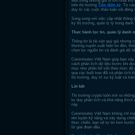
Một trong những giá trị lớn nhất k
trên thị trường
Tiền điện tử
. Từ cá
duy trì các cuộc thảo luận sôi động
Song song với việc cập nhật thông t
kỳ thị trường, quản lý tỷ trọng danh
Thực hành lọc tin, quản lý danh 
Thông tin là tài sản quý giá nhưng 
thường xuyên xuất hiện tin đồn, thô
chọn lọc nguồn tin và đánh giá dữ l
Coinminutes Việt Nam giúp bạn xây 
cách phân tích dữ liệu trước khi đ
mục như phân bổ vốn theo mức độ rủi 
qua các buổi trao đổi và phân tích 
thị trường, duy trì sự kỷ luật và tr
Lời kết
Thị trường crypto luôn mở ra những 
tư duy phân tích và khả năng thích 
này.
Coinminutes Việt Nam không chỉ man
rèn luyện kỹ năng và xây dựng chiế
thực chiến, bạn sẽ tự tin hơn trướ
từ giai đoạn đầu.