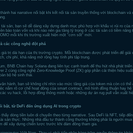
hành hai narrative nổi bật khi kết nối tài sản truyền thống với blockchain và 
ung.
 tài sản, bạn sẽ dễ dàng xây dựng danh mục phù hợp với khẩu vị rủi ro của
iên bảo toàn vốn và khi nào nên gia tăng tỷ trọng ở các tài sản có tiềm năng
FOMO mỗi khi thị trường xuất hiện một "cơn sốt" mới.
và các công nghệ đột phá
giá trị dài hạn của thị trường crypto. Mỗi blockchain được phát triển để giải
ch, chi phí, khả năng mở rộng hay tính phi tập trung.
m, BNB Chain hay Solana đang liên tục cạnh tranh để thu hút nhà phát triển 
er 2 cùng công nghệ Zero-Knowledge Proof (ZK) góp phần cải thiện hiệu suất
oàn bộ hệ sinh thái.
vận hành, bạn sẽ không chỉ nhìn vào mức tăng giá của token mà còn có thể 
ệc nắm rõ cơ chế hoạt động của smart contract, mô hình đồng thuận hay hệ
 các vụ hack, lỗi hợp đồng thông minh hoặc những dự án rug pull vẫn xuất hiệ
i bật, từ DeFi đến ứng dụng AI trong crypto
thấy dòng tiền luôn di chuyển theo từng narrative. Sau DeFi là NFT, tiếp đế
a tài sản thực. Những nhà đầu tư thành công thường không phải là người mua
m để xây dựng chiến lược trước khi đám đông tham gia.
Coinminutes Việt Nam. Thay vì phải tiếp nhận hàng trăm nguồn thông tin khá