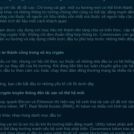
g với tốc độ rất cao. Chỉ trong vài giờ, một xu hướng mới có thể hình thành,
hái khác và những thông tin tưởng chừng nhỏ cũng có thể tác động mạnh đến
 không còn thuộc về người sở hữu nhiều vốn nhất mà thuộc về người tiếp cận
 phân tích dữ liệu một cách khách quan.
am được xây dựng với mục tiêu trở thành nền tảng chia sẻ kiến thức, cập nh
ồng crypto Việt. Không chỉ đơn thuần tổng hợp thông tin, Coinminutes còn gi
diện xu hướng và xây dựng chiến lược đầu tư phù hợp trước những biến động
 tư thành công trong vũ trụ crypto
ếu cơ hội, nhưng cơ hội chỉ thực sự thuộc về những nhà đầu tư có hệ thống
i sự thay đổi của thị trường. Khi dòng tiền liên tục luân chuyển giữa các hệ 
việc đầu tư theo cảm xúc hoặc chạy theo đám đông thường mang lại nhiều rủi r
ng, bạn cần bắt đầu từ những yếu tố cốt lõi dưới đây.
crypto truyền thống đến tài sản số thế hệ mới
oay quanh Bitcoin và Ethereum thì hiện nay hệ sinh thái tài sản số đã mở r
rnance token, NFT, Real World Assets (RWA), AI token và nhiều mô hình tài sả
rò khác nhau trong danh mục đầu tư.
óng vai trò là nơi trú ẩn khi thị trường biến động mạnh. Utility token phản ánh 
ó thể tăng trưởng mạnh nếu hệ sinh thái phát triển. Governance token trao q
 mở rộng phạm vi đầu tư sang nghệ thuật số, game blockchain và quyền sở 