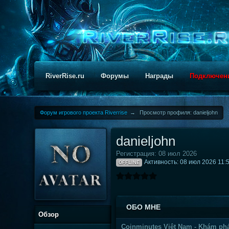
RiverRise.ru
Форумы
Награды
Подключен
Форум игрового проекта Riverrise
→
Просмотр профиля: danieljohn
danieljohn
Регистрация: 08 июл 2026
Активность: 08 июл 2026 11:
OFFLINE
ОБО МНЕ
Обзор
Coinminutes Việt Nam - Khám phá 