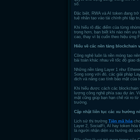
số.
Đặc biệt, RWA và AI token đang trở t
tuệ nhân tạo vào tài chính phi tập tr
Khi hiểu rõ đặc điểm của từng nhóm
trọng hơn, bạn biết khi nào nên ưu t
cao, thay vì bị cuốn theo hiệu ứng 
Hiểu về các nền tảng blockchain 
Công nghệ luôn là nền móng tạo nên 
bài toán khác nhau về tốc độ giao dị
Những nền tảng Layer 1 như Ethereu
Song song với đó, các giải pháp Lay
dịch và nâng cao tính bảo mật của t
Khi hiểu được cách các blockchain 
lượng công nghệ phía sau dự án. Vi
mật cũng giúp bạn hạn chế rủi ro từ
trường.
Cập nhật liên tục các xu hướng nổ
Lịch sử thị trường
Tiền mã hóa
cho 
Layer 2, SocialFi, AI hay token hó
là người nhận diện xu hướng đủ sớ
Đây cũng là vai trò quan trọng của 