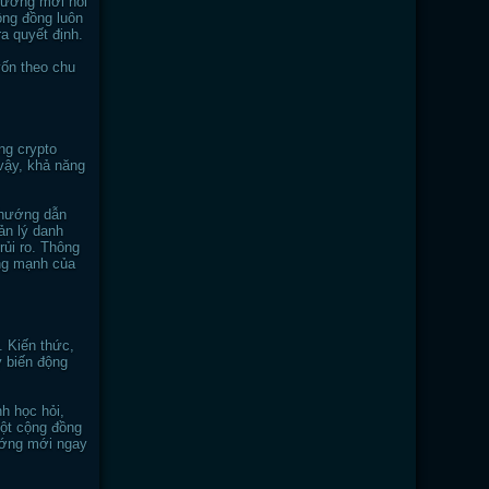
 hướng mới nổi
ộng đồng luôn
a quyết định.
vốn theo chu
ng crypto
 vậy, khả năng
i hướng dẫn
ản lý danh
rủi ro. Thông
ộng mạnh của
. Kiến thức,
y biến động
h học hỏi,
một cộng đồng
hướng mới ngay