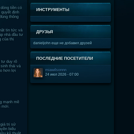
 dòng tiền có
ИНСТРУМЕНТЫ
 quyết định
 đúng thông
ật tin tức và
ДРУЗЬЯ
úp nhà đầu tư
 của thị
danieljohn еще не добавил друзей
ПОСЛЕДНИЕ ПОСЕТИТЕЛИ
 tư duy rõ
sinh thái và
miawilsonnn
o hơn lợi
24 июл 2026 - 07:00
ộng mạnh mẽ
n mới.
giá trị sử
uyền biểu
hữu kỹ thuật