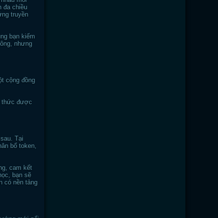
n đa chiều
ứng truyền
đúng bạn kiếm
công, nhưng
một cộng đồng
n thức được
sau. Tại
hân bổ token,
ng, cam kết
học, bạn sẽ
n có nền tảng