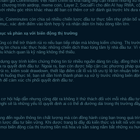
hi tham gia Coinminutes Việt Nam chính là khả năng tiếp cận nhanh những xu
c chương trình airdrop, meme coin, Layer 2, SocialFi cho đến AI hay RWA, c
 với nhiều góc nhìn khác nhau để bạn có thêm cơ sở đánh giá trước khi đưa r
in, Coinminutes còn chia sẻ nhiều chiến lược đầu tư thực tiễn như phân bổ 
 mục, xác định điểm vào lệnh hợp lý và nhận diện tín hiệu dòng tiền lớn.
mục và phản xạ với biến động thị trường
cũng có thể trở thành rủi ro nếu bạn tiếp nhận mà không kiểm chứng. Thị trườ
ng tin chưa xác thực hoặc những chiến dịch thao túng tâm lý nhà đầu tư. Vì
iệu khách quan là kỹ năng không thể thiếu.
dựng quy trình kiểm chứng thông tin từ nhiều nguồn đáng tin cậy, đồng thờ
ưa ra quyết định đầu tư. Ngoài ra, bạn còn được tiếp cận các phương pháp qu
ro, kiểm soát drawdown, thiết lập điểm cắt lỗ và tối ưu tỷ lệ lợi nhuận trên 
tình huống thực tế, bạn sẽ dần hình thành phản xạ xử lý trước những biến đ
ánh để cảm xúc chi phối quyết định đầu tư.
cơ hội hấp dẫn nhưng cũng đặt ra không ít thử thách đối với mỗi nhà đầu tư
nghi sẽ là những yếu tố quyết định ai có thể đi đường dài trong thị trường đầ
g đến nguồn thông tin chất lượng mà còn đồng hành cùng bạn trong quá trìn
n lược đầu tư bền vững. Khi được trang bị đầy đủ kiến thức và kết nối với 
c mọi biến động của thị trường tiền mã hóa và sẵn sàng nắm bắt những xu 