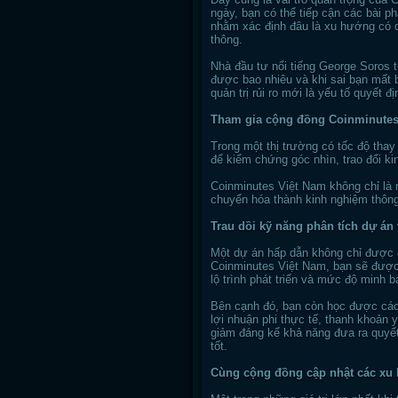
ngày, bạn có thể tiếp cận các bài p
nhằm xác định đâu là xu hướng có d
thông.
Nhà đầu tư nổi tiếng George Soros t
được bao nhiêu và khi sai bạn mất 
quản trị rủi ro mới là yếu tố quyết 
Tham gia cộng đồng Coinminutes 
Trong một thị trường có tốc độ thay
để kiểm chứng góc nhìn, trao đổi ki
Coinminutes Việt Nam không chỉ là 
chuyển hóa thành kinh nghiệm thông 
Trau dồi kỹ năng phân tích dự án 
Một dự án hấp dẫn không chỉ được đ
Coinminutes Việt Nam, bạn sẽ được
lộ trình phát triển và mức độ minh b
Bên cạnh đó, bạn còn học được các
lợi nhuận phi thực tế, thanh khoản 
giảm đáng kể khả năng đưa ra quyết
tốt.
Cùng cộng đồng cập nhật các xu 