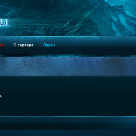
ие
О сервере
Ладер
36