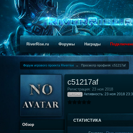
RiverRise.ru
Форумы
Награды
Подключен
Форум игрового проекта Riverrise
→
Просмотр профиля: c51217af
c51217af
Регистрация: 23 ноя 2018
Активность: 23 ноя 2018 23:
OFFLINE
СТАТИСТИКА
Обзор