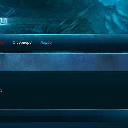
ие
О сервере
Ладер
29