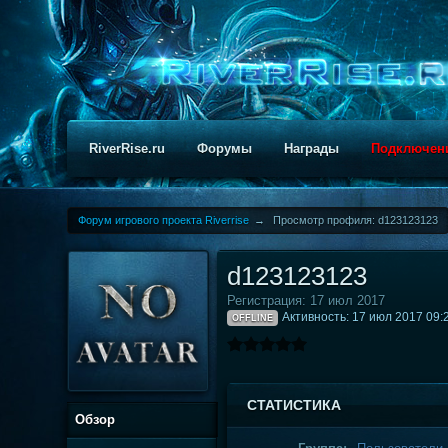
RiverRise.ru
Форумы
Награды
Подключен
Форум игрового проекта Riverrise
→
Просмотр профиля: d123123123
d123123123
Регистрация: 17 июл 2017
Активность: 17 июл 2017 09:
OFFLINE
СТАТИСТИКА
Обзор