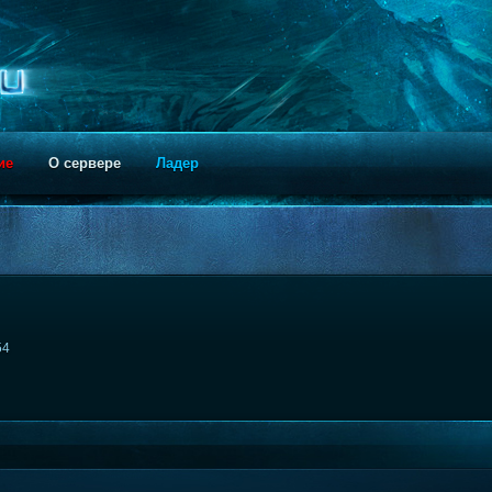
ие
О сервере
Ладер
54