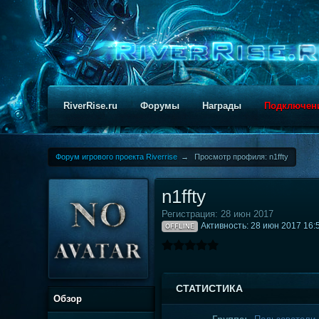
RiverRise.ru
Форумы
Награды
Подключен
Форум игрового проекта Riverrise
→
Просмотр профиля: n1ffty
n1ffty
Регистрация: 28 июн 2017
Активность: 28 июн 2017 16:
OFFLINE
СТАТИСТИКА
Обзор