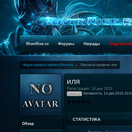
RiverRise.ru
Форумы
Награды
Подключен
Форум игрового проекта Riverrise
→
Просмотр профиля: иля
иля
Регистрация: 14 дек 2016
Активность: 14 дек 2016 20:0
OFFLINE
СТАТИСТИКА
Обзор