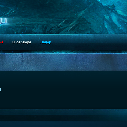
ие
О сервере
Ладер
1