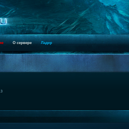
ие
О сервере
Ладер
13