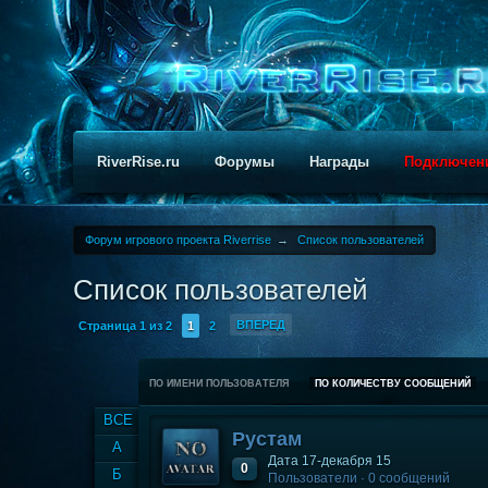
RiverRise.ru
Форумы
Награды
Подключен
Форум игрового проекта Riverrise
→
Список пользователей
Список пользователей
ВПЕРЕД
Страница 1 из 2
1
2
ПО ИМЕНИ ПОЛЬЗОВАТЕЛЯ
ПО КОЛИЧЕСТВУ СООБЩЕНИЙ
ВСЕ
Рустам
А
Дата 17-декабря 15
0
Б
Пользователи · 0 сообщений