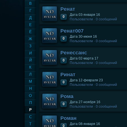
В
Ренат
Г
Дата 03-января 16
0
Д
Пользователи · 0 сообщений
Е
Ренат007
Ё
Дата 30-июня 16
0
Ж
Пользователи · 0 сообщений
З
Ренессанс
И
Дата 02-марта 17
Й
0
Пользователи · 0 сообщений
К
Ринат
Л
Дата 12-февраля 23
М
0
Пользователи · 0 сообщений
Н
О
Рома
Дата 27-ноября 16
П
0
Пользователи · 0 сообщений
Р
С
Роман
Т
Дата 08-января 16
0