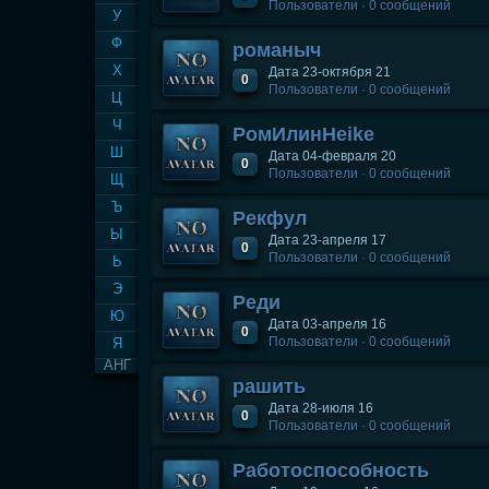
Пользователи · 0 сообщений
У
Ф
романыч
Х
Дата 23-октября 21
0
Пользователи · 0 сообщений
Ц
Ч
РомИлинHeike
Ш
Дата 04-февраля 20
0
Пользователи · 0 сообщений
Щ
Ъ
Рекфул
Ы
Дата 23-апреля 17
0
Пользователи · 0 сообщений
Ь
Э
Реди
Ю
Дата 03-апреля 16
0
Пользователи · 0 сообщений
Я
АНГ
рашить
Дата 28-июля 16
0
Пользователи · 0 сообщений
Работоспособность