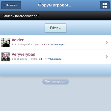
Форум игрового проекта Riverrise
← На главную
Список пользователей
Filter »
Veider
378 сообщений · Группа:
V.I.P
·
Публикации
Veryverybad
1 сообщений · Группа:
V.I.P
·
Публикации
Полная версия