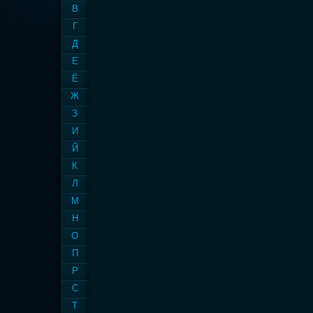
В
Г
Д
Е
Ё
Ж
З
И
Й
К
Л
М
Н
О
П
Р
С
Т