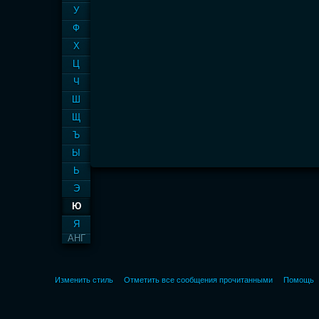
У
Ф
Х
Ц
Ч
Ш
Щ
Ъ
Ы
Ь
Э
Ю
Я
АНГ
Изменить стиль
Отметить все сообщения прочитанными
Помощь