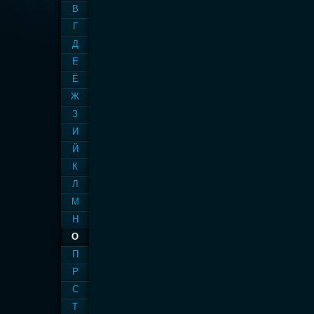
В
Г
Д
Е
Ё
Ж
З
И
Й
К
Л
М
Н
О
П
Р
С
Т