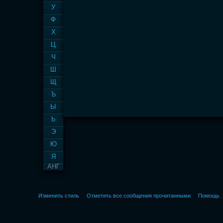
У
Ф
Х
Ц
Ч
Ш
Щ
Ъ
Ы
Ь
Э
Ю
Я
АНГ
Изменить стиль
Отметить все сообщения прочитанными
Помощь