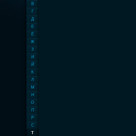
В
Г
Д
Е
Ё
Ж
З
И
Й
К
Л
М
Н
О
П
Р
С
Т