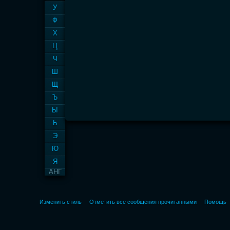
У
Ф
Х
Ц
Ч
Ш
Щ
Ъ
Ы
Ь
Э
Ю
Я
АНГ
Изменить стиль
Отметить все сообщения прочитанными
Помощь