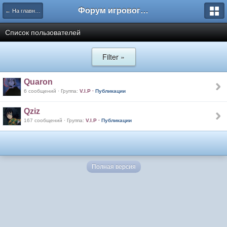
Форум игрового проекта Riverrise
← На главную
Список пользователей
Filter »
Quaron
6 сообщений · Группа:
V.I.P
·
Публикации
Qziz
167 сообщений · Группа:
V.I.P
·
Публикации
Полная версия