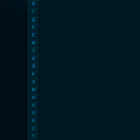
В
Г
Д
Е
Ё
Ж
З
И
Й
К
Л
М
Н
О
П
Р
С
Т