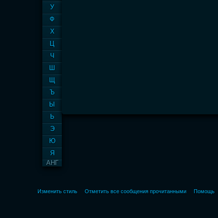
У
Ф
Х
Ц
Ч
Ш
Щ
Ъ
Ы
Ь
Э
Ю
Я
АНГ
Изменить стиль
Отметить все сообщения прочитанными
Помощь