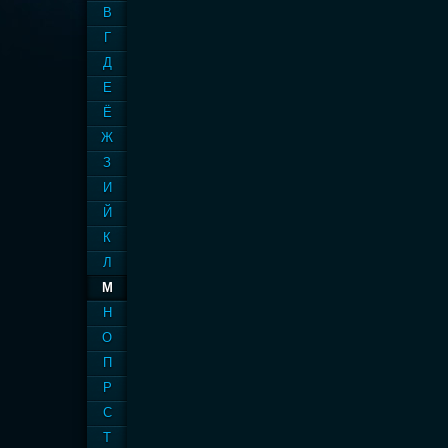
В
Г
Д
Е
Ё
Ж
З
И
Й
К
Л
М
Н
О
П
Р
С
Т