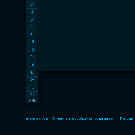
У
Ф
Х
Ц
Ч
Ш
Щ
Ъ
Ы
Ь
Э
Ю
Я
АНГ
Изменить стиль
Отметить все сообщения прочитанными
Помощь