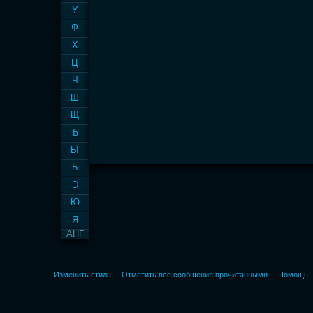
У
Ф
Х
Ц
Ч
Ш
Щ
Ъ
Ы
Ь
Э
Ю
Я
АНГ
Изменить стиль
Отметить все сообщения прочитанными
Помощь