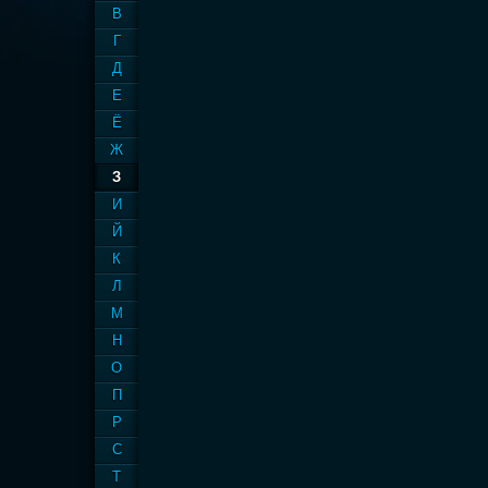
В
Г
Д
Е
Ё
Ж
З
И
Й
К
Л
М
Н
О
П
Р
С
Т