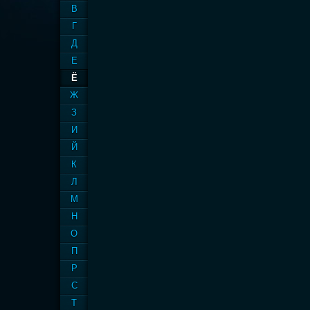
В
Г
Д
Е
Ё
Ж
З
И
Й
К
Л
М
Н
О
П
Р
С
Т