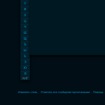
У
Ф
Х
Ц
Ч
Ш
Щ
Ъ
Ы
Ь
Э
Ю
Я
АНГ
Изменить стиль
Отметить все сообщения прочитанными
Помощь