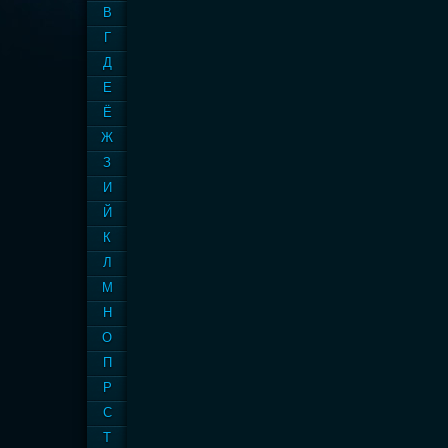
В
Г
Д
Е
Ё
Ж
З
И
Й
К
Л
М
Н
О
П
Р
С
Т