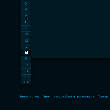
У
Ф
Х
Ц
Ч
Ш
Щ
Ъ
Ы
Ь
Э
Ю
Я
АНГ
Изменить стиль
Отметить все сообщения прочитанными
Помощь