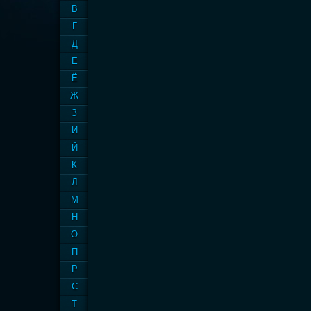
В
Г
Д
Е
Ё
Ж
З
И
Й
К
Л
М
Н
О
П
Р
С
Т