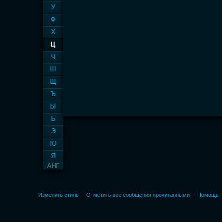
У
Ф
Х
Ц
Ч
Ш
Щ
Ъ
Ы
Ь
Э
Ю
Я
АНГ
Изменить стиль
Отметить все сообщения прочитанными
Помощь