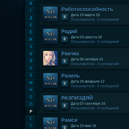
В
Работоспособность
Г
Дата 10-марта 16
0
Д
Пользователи · 0 сообщений
Е
Радий
Ё
Дата 03-августа 16
0
Ж
Пользователи · 0 сообщений
З
Раечка
И
Дата 06-октября 15
Й
0
Пользователи · 0 сообщений
К
Разиль
Л
Дата 26-февраля 22
М
0
Пользователи · 0 сообщений
Н
О
РАЗПИЗДЯЙ
Дата 07-сентября 16
П
0
Пользователи · 0 сообщений
Р
С
Рамси
Т
Дата 23-мая 16
0