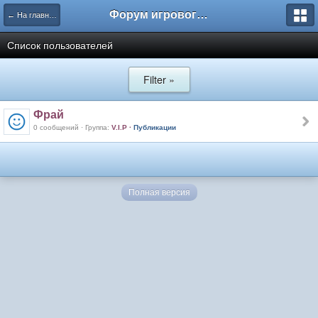
Форум игрового проекта Riverrise
← На главную
Список пользователей
Filter »
Фрай
0 сообщений · Группа:
V.I.P
·
Публикации
Полная версия