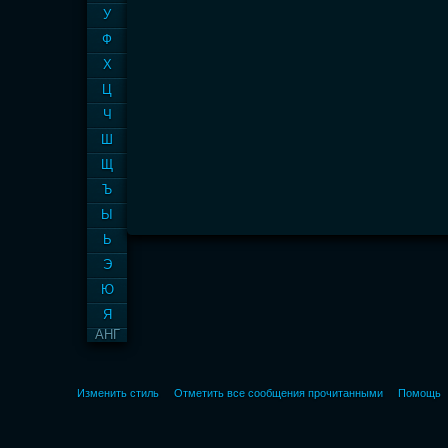
У
Ф
Х
Ц
Ч
Ш
Щ
Ъ
Ы
Ь
Э
Ю
Я
АНГ
Изменить стиль
Отметить все сообщения прочитанными
Помощь