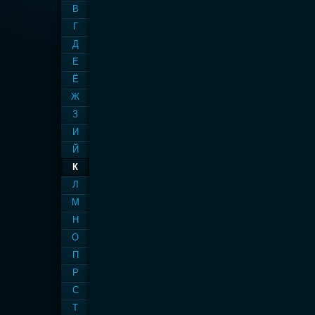
В
Г
Д
Е
Ё
Ж
З
И
Й
К
Л
М
Н
О
П
Р
С
Т