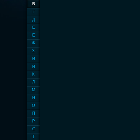
В
Г
Д
Е
Ё
Ж
З
И
Й
К
Л
М
Н
О
П
Р
С
Т