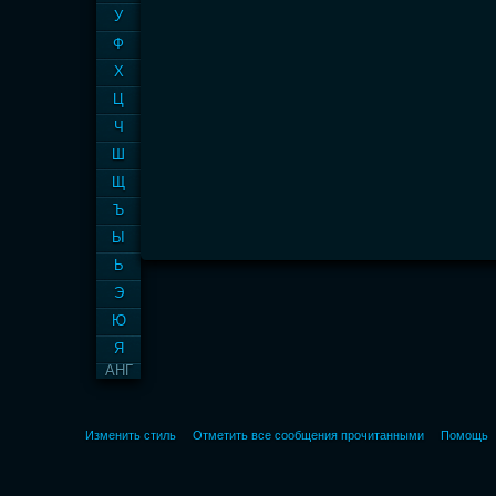
У
Ф
Х
Ц
Ч
Ш
Щ
Ъ
Ы
Ь
Э
Ю
Я
АНГ
Изменить стиль
Отметить все сообщения прочитанными
Помощь